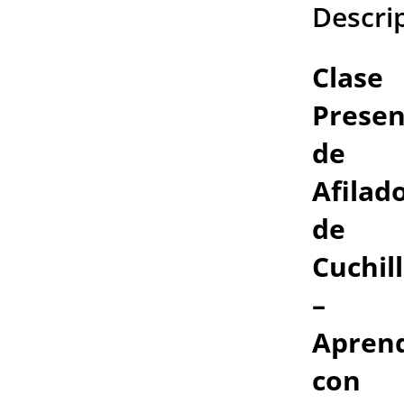
Descri
Clase
Presen
de
Afilad
de
Cuchil
–
Apren
con