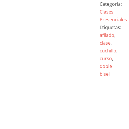
Categoría:
Clases
Presenciales
Etiquetas:
afilado
,
clase
,
cuchillo
,
curso
,
doble
bisel
DESCRI
VALORA
(0)