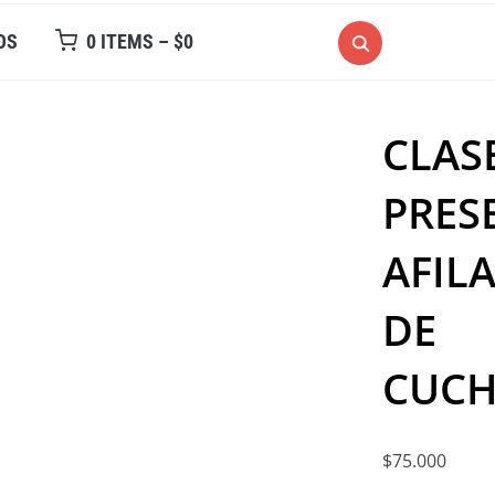
OS
0 ITEMS –
$
0
CLAS
PRES
AFIL
DE
CUCH
$
75.000