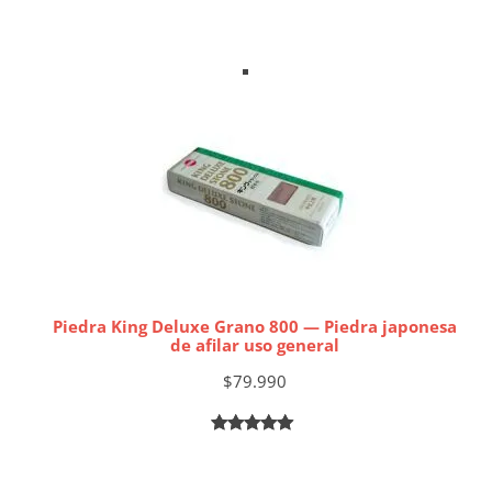
Añadir al carrito
Piedra King Deluxe Grano 800 — Piedra japonesa
de afilar uso general
$
79.990
Valorado
2
Añadir al carrito
5.00