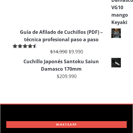
Guía de Afilado de Cuchillos (PDF) –
técnica profesional paso a paso
$
14.990
$
9.990
Valorado
en
4.50
de
Cuchillo Japonés Santoku Saiun
5
Damasco 170mm
$
209.990
WHATSAPP