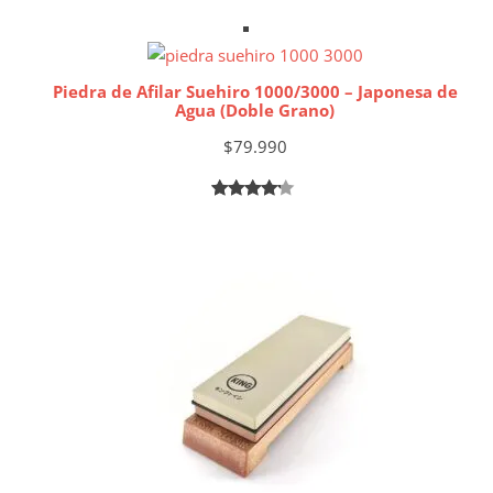
sobre 5
basado en
puntuaciones
de
Piedra de Afilar Suehiro 1000/3000 – Japonesa de
clientes
Agua (Doble Grano)
$
79.990
Valorado
1
Añadir al carrito
4.00
sobre 5
basado
en
puntuación
de
cliente