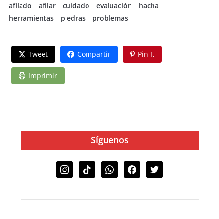
afilado
afilar
cuidado
evaluación
hacha
herramientas
piedras
problemas
Tweet
Compartir
Pin It
Imprimir
Síguenos