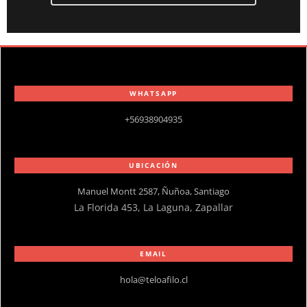
WHATSAPP
+56938904935
UBICACIÓN
Manuel Montt 2587, Ñuñoa, Santiago
La Florida 453, La Laguna, Zapallar
EMAIL
hola@teloafilo.cl