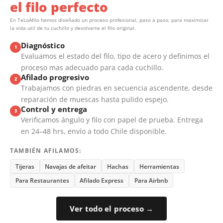
el filo perfecto
En TeLoAfilo hemos diseñado un proceso profesional, paso a paso, para maximizar
la vida util de tu cuchillo y devolverte el filo original.
Diagnóstico
1
Evaluamos el estado del filo, tipo de acero y definimos el
proceso mas adecuado para cada cuchillo.
Afilado progresivo
2
Trabajamos con piedras en secuencia ascendente, desde
reparación de muescas hasta pulido espejo.
Control y entrega
3
Verificamos ángulo y filo con papel de prueba. Entrega
en 24–48 hrs, envío a todo Chile disponible.
TAMBIÉN AFILAMOS:
Tijeras
Navajas de afeitar
Hachas
Herramientas
Para Restaurantes
Afilado Express
Para Airbnb
Ver todo el proceso →