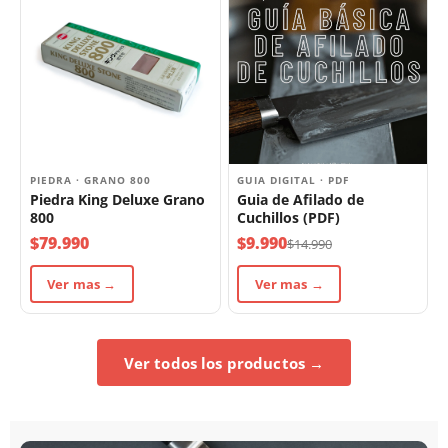
PIEDRA · GRANO 800
GUIA DIGITAL · PDF
Piedra King Deluxe Grano
Guia de Afilado de
800
Cuchillos (PDF)
$79.990
$9.990
$14.990
Ver mas →
Ver mas →
Ver todos los productos →