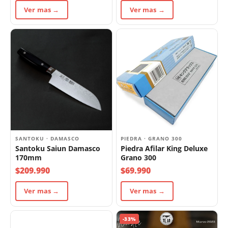
Ver mas →
Ver mas →
SANTOKU · DAMASCO
PIEDRA · GRANO 300
Santoku Saiun Damasco
Piedra Afilar King Deluxe
170mm
Grano 300
$209.990
$69.990
Ver mas →
Ver mas →
-33%