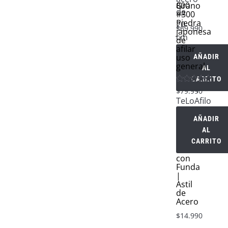
Grano
800
#300
—
Piedra
$
69.990
japonesa
de
afilar
uso
AÑADIR
general
AL
CARRITO
Valorado en
$
79.990
5.00
de 5
AÑADIR
Chaira
AL
Profesional
20
CARRITO
cm
con
Funda
|
Astil
de
Acero
$
14.990