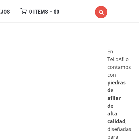
EJOS
0 ITEMS –
$
0
En
TeLoAfilo
contamos
con
piedras
de
afilar
de
alta
calidad
,
diseñadas
para