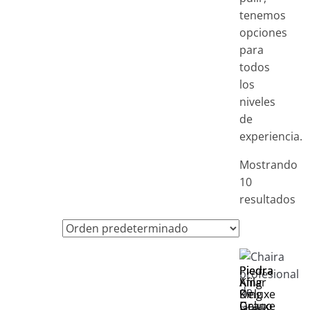
tenemos
opciones
para
todos
los
niveles
de
experiencia.
Mostrando
10
resultados
Piedra
Piedra
Afilar
King
King
Deluxe
Deluxe
Grano