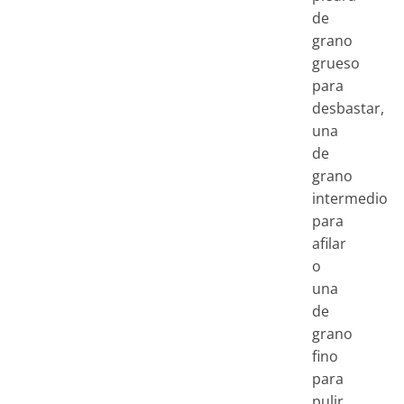
de
grano
grueso
para
desbastar,
una
de
grano
intermedio
para
afilar
o
una
de
grano
fino
para
pulir,