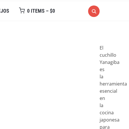
EJOS
0 ITEMS –
$
0
El
cuchillo
Yanagiba
es
la
herramienta
esencial
en
la
cocina
japonesa
para