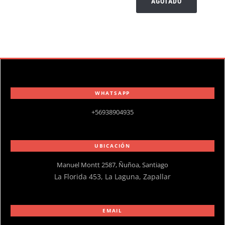
AGOTADO
WHATSAPP
+56938904935
UBICACIÓN
Manuel Montt 2587, Ñuñoa, Santiago
La Florida 453, La Laguna, Zapallar
EMAIL