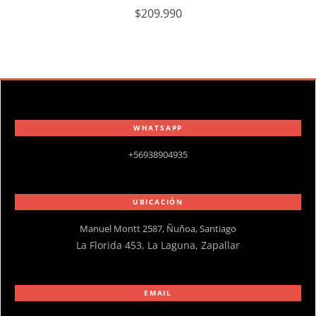
$
209.990
WHATSAPP
+56938904935
UBICACIÓN
Manuel Montt 2587, Ñuñoa, Santiago
La Florida 453, La Laguna, Zapallar
EMAIL