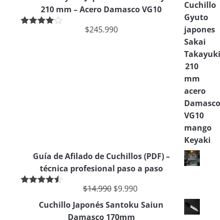
210 mm – Acero Damasco VG10
$
245.990
Valorado
en
4.00
de 5
Guía de Afilado de Cuchillos (PDF) –
técnica profesional paso a paso
$
14.990
$
9.990
Valorado
en
4.50
de
Cuchillo Japonés Santoku Saiun
5
Damasco 170mm