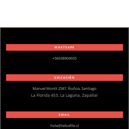
WHATSAPP
+56938904935
UBICACIÓN
Manuel Montt 2587, Ñuñoa, Santiago
La Florida 453, La Laguna, Zapallar
EMAIL
hola@teloafilo.cl