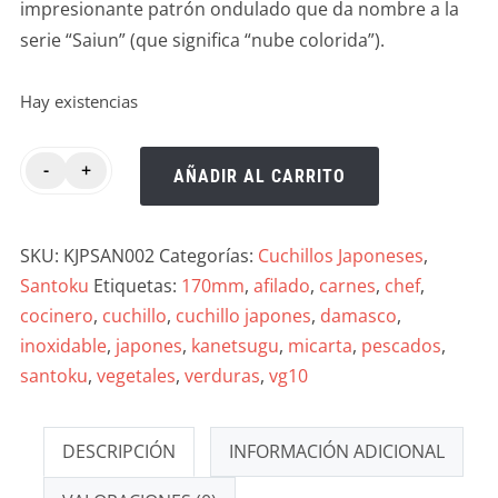
impresionante patrón ondulado que da nombre a la
serie “Saiun” (que significa “nube colorida”).
Hay existencias
-
+
AÑADIR AL CARRITO
SKU:
KJPSAN002
Categorías:
Cuchillos Japoneses
,
Santoku
Etiquetas:
170mm
,
afilado
,
carnes
,
chef
,
cocinero
,
cuchillo
,
cuchillo japones
,
damasco
,
inoxidable
,
japones
,
kanetsugu
,
micarta
,
pescados
,
santoku
,
vegetales
,
verduras
,
vg10
DESCRIPCIÓN
INFORMACIÓN ADICIONAL