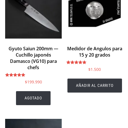
Gyuto Saiun 200mm —
Medidor de Angulos para
Cuchillo japonés
15 y 20 grados
Damasco (VG10) para
chefs
Valorado en
$
1.500
5.00
de 5
Valorado en
$
199.990
5.00
AÑADIR AL CARRITO
de 5
AGOTADO