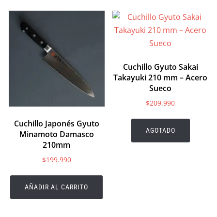
Cuchillo Gyuto Sakai
Takayuki 210 mm – Acero
Sueco
$
209.990
Cuchillo Japonés Gyuto
AGOTADO
Minamoto Damasco
210mm
$
199.990
AÑADIR AL CARRITO