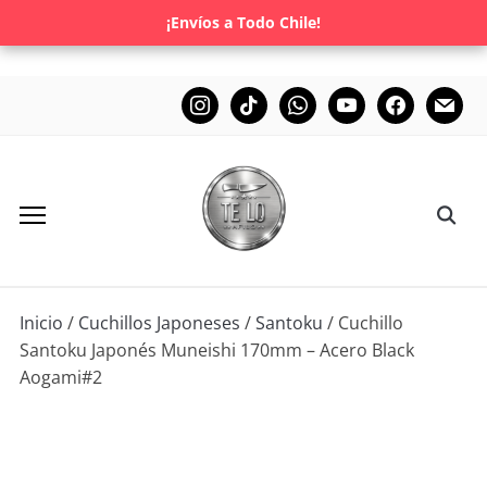
¡Envíos a Todo Chile!
Inicio
/
Cuchillos Japoneses
/
Santoku
/ Cuchillo
Santoku Japonés Muneishi 170mm – Acero Black
Aogami#2