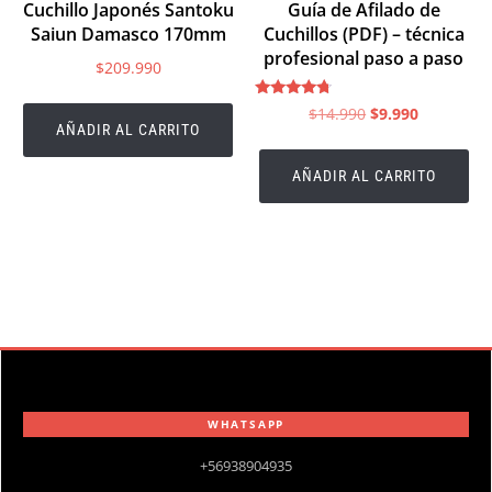
Cuchillo Japonés Santoku
Guía de Afilado de
Saiun Damasco 170mm
Cuchillos (PDF) – técnica
profesional paso a paso
$
209.990
Valorado
$
14.990
$
9.990
en
AÑADIR AL CARRITO
4.50
de 5
AÑADIR AL CARRITO
WHATSAPP
+56938904935