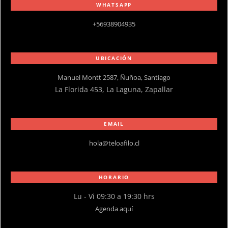
WHATSAPP
+56938904935
UBICACIÓN
Manuel Montt 2587, Ñuñoa, Santiago
La Florida 453, La Laguna, Zapallar
EMAIL
hola@teloafilo.cl
HORARIO
Lu - Vi 09:30 a 19:30 hrs
Agenda aquí