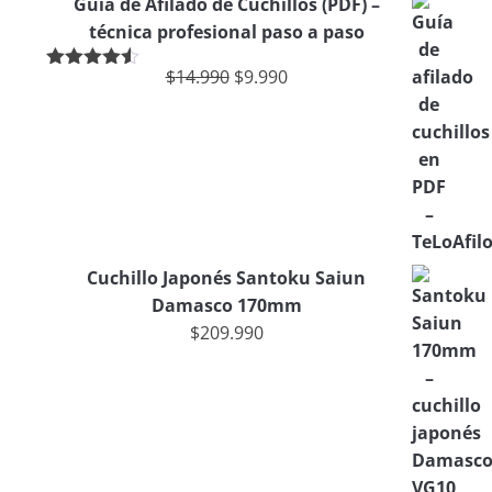
Guía de Afilado de Cuchillos (PDF) –
técnica profesional paso a paso
$
14.990
$
9.990
Valorado
en
4.50
de
5
Cuchillo Japonés Santoku Saiun
Damasco 170mm
$
209.990