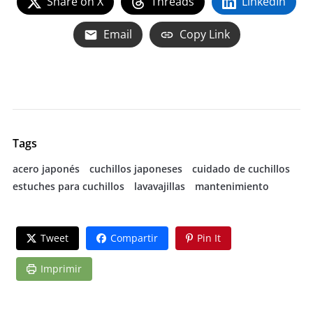
Share on X
Threads
LinkedIn
Email
Copy Link
Tags
acero japonés
cuchillos japoneses
cuidado de cuchillos
estuches para cuchillos
lavavajillas
mantenimiento
Tweet
Compartir
Pin It
Imprimir