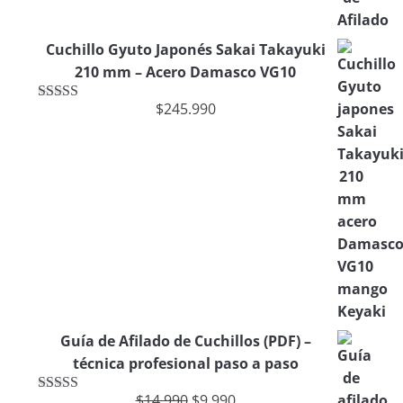
Cuchillo Gyuto Japonés Sakai Takayuki
210 mm – Acero Damasco VG10
$
245.990
Valorado
en
4.00
de
5
Guía de Afilado de Cuchillos (PDF) –
técnica profesional paso a paso
$
14.990
$
9.990