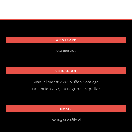
WHATSAPP
+56938904935
UBICACIÓN
Manuel Montt 2587, Ñuñoa, Santiago
La Florida 453, La Laguna, Zapallar
EMAIL
hola@teloafilo.cl