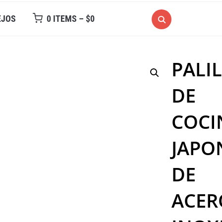
EJOS
0 ITEMS –
$
0
PALI
DE
COCI
JAPO
DE
ACER