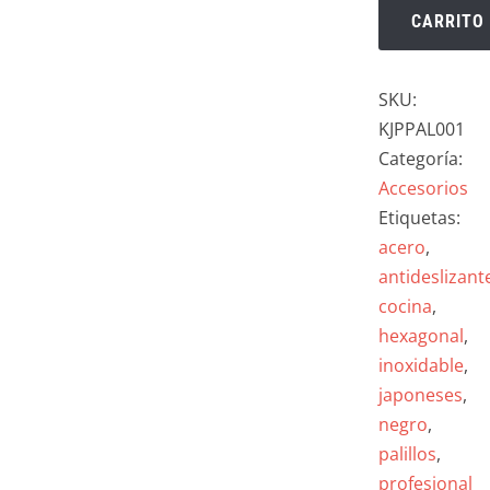
CARRITO
SKU:
KJPPAL001
Categoría:
Accesorios
Etiquetas:
acero
,
antideslizant
cocina
,
hexagonal
,
inoxidable
,
japoneses
,
negro
,
palillos
,
profesional