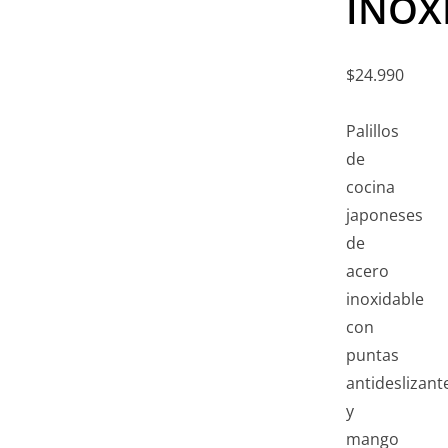
INOX
$
24.990
Palillos
de
cocina
japoneses
de
acero
inoxidable
con
puntas
antideslizant
y
mango