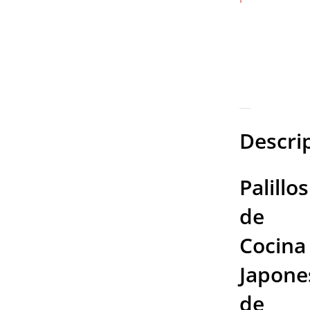
DESCRI
VALORA
(0)
Descri
Palillos
de
Cocina
Japone
de