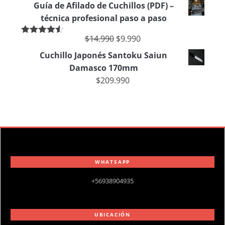
Guía de Afilado de Cuchillos (PDF) –
técnica profesional paso a paso
$
14.990
$
9.990
Valorado
en
4.50
de
Cuchillo Japonés Santoku Saiun
5
Damasco 170mm
$
209.990
WHATSAPP
+56938904935
UBICACIÓN