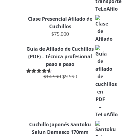
Clase Presencial Afilado de
Cuchillos
$
75.000
Guía de Afilado de Cuchillos
(PDF) – técnica profesional
paso a paso
$
14.990
$
9.990
Valorado
en
4.50
de
5
Cuchillo Japonés Santoku
Saiun Damasco 170mm