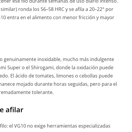
ner ese filo durante semanas de uso diario intenso.
similar) ronda los 56–58 HRC y se afila a 20–22° por
VG10 entra en el alimento con menor fricción y mayor
l
ero genuinamente inoxidable, mucho más indulgente
mi Super o el Shirogami, donde la oxidación puede
edo. El ácido de tomates, limones o cebollas puede
manece mojado durante horas seguidas, pero para el
tremadamente tolerante.
 afilar
ilo: el VG10 no exige herramientas especializadas