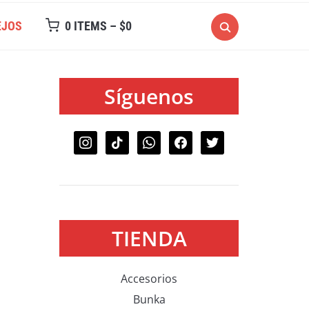
EJOS
0 ITEMS –
$
0
Síguenos
TIENDA
Accesorios
Bunka