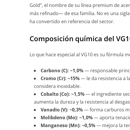
Gold”, el nombre de su línea premium de acero
más refinado— de esa familia. No es una sigla
ha convertido en referencia del sector.
Composición química del VG1
Lo que hace especial al VG10 es su fórmula me
Carbono (C): ~1,0%
— responsable princip
Cromo (Cr): ~15%
— le da resistencia a 
considera inoxidable.
Cobalto (Co): ~1,5%
— el ingrediente sec
aumenta la dureza y la resistencia al desgaste
Vanadio (V): ~0,3%
— forma carburos muy
Molibdeno (Mo): ~1,0%
— aporta tenacid
Manganeso (Mn): ~0,5%
— mejora la tem